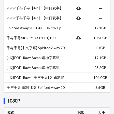
【迅雷网盘】【纯净分享】【可用于
剪辑】
✅✅✅千与千寻【4K】【中日双字】
···
【夸克网盘】【纯净分享】【可用于
剪辑】
✅✅✅千与千寻【4K】【中日双字】
···
【百度网盘】【纯净分享】【可用于
剪辑】
Spirited.Away.2001.4K.SDR.2160p.
12.1GB
WEBDL Ita Eng Jap x265-NAHOM
千与千寻4K REMUX (2001)100G
106.0GB
千与千寻[中文字幕].Spirited.Away.20
4.1GB
01.4K.WEB-DL.H265.AAC-MOMOW
EB 4.13GB
[4K][DBD-Raws&amp;诸神字幕组]
19.1GB
[千与千寻][2160P][BDRip][简繁中日
内封][FLAC]
[4K][DBD-Raws&amp;诸神字幕组]
23.2GB
[千与千寻][2160P][BDRip][简繁中日
内封][DTS+FLAC]
[4K][DBD-Raws][千与千寻][2160P][B
104.0GB
DRemux][中日英法德韩粤内封][DTS
+PCM]
千与千寻 重制4K版 Spirited Away 20
3.5GB
01 HD2016P X264 AAC 国日双语中
字无水印
1080P
名称
下载
大小