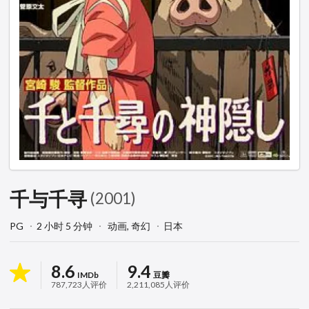
千与千寻
(2001)
PG
2 小时 5 分钟
动画,
奇幻
日本
8.6
9.4
IMDb
豆瓣
787,723人评价
2,211,085人评价