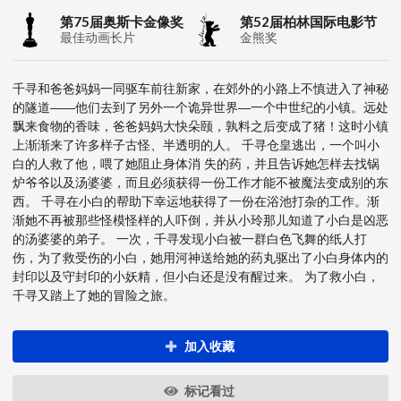
第75届奥斯卡金像奖
第52届柏林国际电影节
最佳动画长片
金熊奖
千寻和爸爸妈妈一同驱车前往新家，在郊外的小路上不慎进入了神秘
的隧道——他们去到了另外一个诡异世界—一个中世纪的小镇。远处
飘来食物的香味，爸爸妈妈大快朵颐，孰料之后变成了猪！这时小镇
上渐渐来了许多样子古怪、半透明的人。 千寻仓皇逃出，一个叫小
白的人救了他，喂了她阻止身体消 失的药，并且告诉她怎样去找锅
炉爷爷以及汤婆婆，而且必须获得一份工作才能不被魔法变成别的东
西。 千寻在小白的帮助下幸运地获得了一份在浴池打杂的工作。渐
渐她不再被那些怪模怪样的人吓倒，并从小玲那儿知道了小白是凶恶
的汤婆婆的弟子。 一次，千寻发现小白被一群白色飞舞的纸人打
伤，为了救受伤的小白，她用河神送给她的药丸驱出了小白身体内的
封印以及守封印的小妖精，但小白还是没有醒过来。 为了救小白，
千寻又踏上了她的冒险之旅。
加入收藏
标记看过