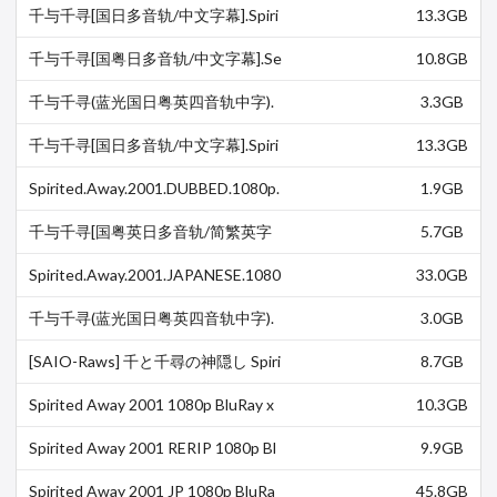
HD.MA.5.1.4Audio…
千与千寻[国日多音轨/中文字幕].Spiri
13.3GB
ted.Away.2001.BluRay.1080p.DTS-H
D.MA.5.1.4Audio.…
千与千寻[国粤日多音轨/中文字幕].Se
10.8GB
n.to.Chihiro.no.kamikakushi.2001.Blu
Ray.1080p.DTS-…
千与千寻(蓝光国日粤英四音轨中字).
3.3GB
Spirited.Away.2011.BD-1080p.X264.
AAC.4AUDIO.CHS.JPN-…
千与千寻[国日多音轨/中文字幕].Spiri
13.3GB
ted.Away.2001.BluRay.1080p.DTS-H
D.MA.5.1.4Audio.…
Spirited.Away.2001.DUBBED.1080p.
1.9GB
BluRay.x265-RARBG
千与千寻[国粤英日多音轨/简繁英字
5.7GB
幕].Spirited.Away.2001.BluRay.1080
p.x265.10bit.4Audio-…
Spirited.Away.2001.JAPANESE.1080
33.0GB
p.BluRay.REMUX.AVC.DTS-HD.MA.
5.1-FGT
千与千寻(蓝光国日粤英四音轨中字).
3.0GB
Spirited.Away.2011.BD-1080p.X264.
AAC.4AUDIO.CHS.JPN-…
[SAIO-Raws] 千と千尋の神隠し Spiri
8.7GB
ted Away [BD 1920x1036 HEVC-10
bit OPUSx2 AC3…
Spirited Away 2001 1080p BluRay x
10.3GB
264 DTS-ES-FGT
Spirited Away 2001 RERIP 1080p Bl
9.9GB
uRay X264-AMIABLE
Spirited Away 2001 JP 1080p BluRa
45.8GB