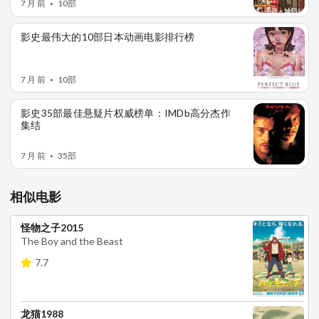
7 月 前
10部
•
影史最伟大的10部日本动画电影排行榜
7 月 前
10部
•
影史35部最佳悬疑片权威榜单：IMDb高分杰作
集结
7 月 前
35部
•
相似电影
怪物之子2015
The Boy and the Beast
7.7
龙猫1988