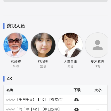
演职人员
宫崎骏
柊瑠美
入野自由
夏木真理
导演
演员
演员
演员
4K
名称
下载
大小
✅✅✅【千与千寻】【4K】【夸克/百
···
度/迅雷网盘】【日语中字】【纯净
无广】【可投屏】【未删减】
✅✅✅千与千寻【4K】【中日双字】
···