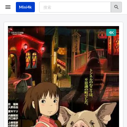
跳
转
Mini4k
到
主
要
内
容
4K