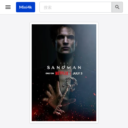
跳
转
Mini4k
到
主
要
内
容