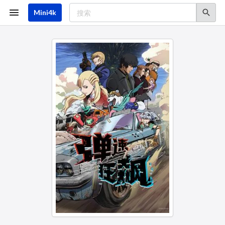
跳
转
Mini4k
到
主
要
内
容