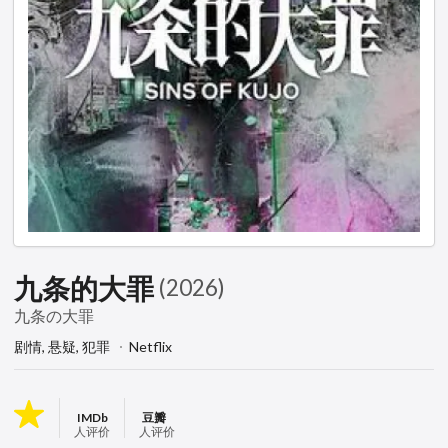
九条的大罪
(2026)
九条の大罪
剧情,
悬疑,
犯罪
Netflix
IMDb
豆瓣
人评价
人评价