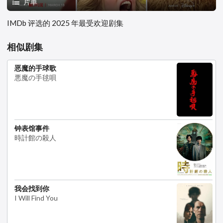
片单
IMDb 评选的 2025 年最受欢迎剧集
相似剧集
恶魔的手球歌
悪魔の手毬唄
钟表馆事件
時計館の殺人
我会找到你
I Will Find You