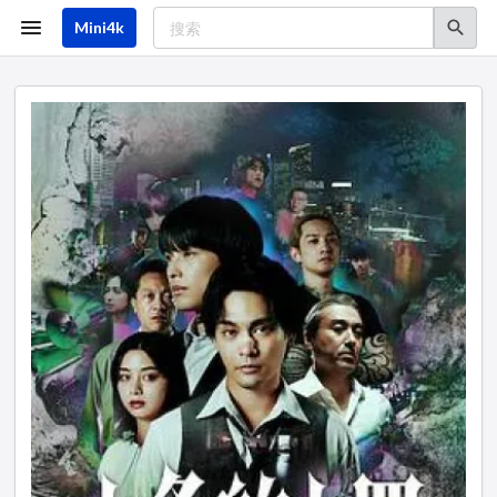
跳
转
Mini4k
到
主
要
内
容