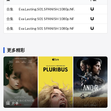
合集
Eva.Lasting.S01.SPANISH.1080p.NF.
WEB-DL.x265.10bit.HDR.DDP5.…
合集
Eva Lasting S01 SPANISH 1080p NF
WEB-DL x265 10bit HDR DDP5 …
合集
Eva Lasting S01 SPANISH 1080p NF
WEBRip DDP5 1 x264-WDYM
更多精彩
片单