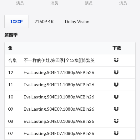
演员
演员
演员
演员
1080P
2160P 4K
Dolby Vision
第四季
集
下载
合集
不一样的伊娃.第四季[全12集][简繁英
字幕].Eva.Lasting.S04.1080p.NF.WEB
-DL.DDP.…
12
Eva.Lasting.S04E12.1080p.WEB.h26
4-EDITH.mkv
11
Eva.Lasting.S04E11.1080p.WEB.h26
4-EDITH.mkv
10
Eva.Lasting.S04E10.1080p.WEB.h26
4-EDITH.mkv
09
Eva.Lasting.S04E09.1080p.WEB.h26
4-EDITH.mkv
08
Eva.Lasting.S04E08.1080p.WEB.h26
4-EDITH.mkv
07
Eva.Lasting.S04E07.1080p.WEB.h26
4-EDITH.mkv