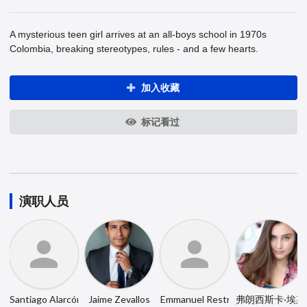
A mysterious teen girl arrives at an all-boys school in 1970s
Colombia, breaking stereotypes, rules - and a few hearts.
加入收藏
标记看过
演职人员
Santiago Alarcón
Jaime Zevallos
Emmanuel Restrepo
弗朗西斯卡·埃