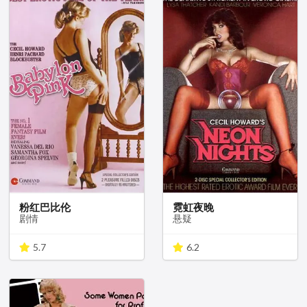
粉红巴比伦
霓虹夜晚
剧情
悬疑
5.7
6.2