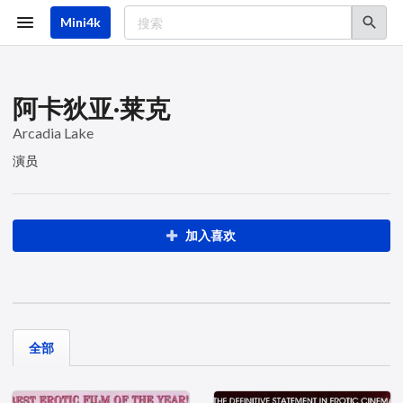
跳
转
Mini4k
到
主
要
内
容
阿卡狄亚·莱克
Arcadia Lake
演员
加入喜欢
全部