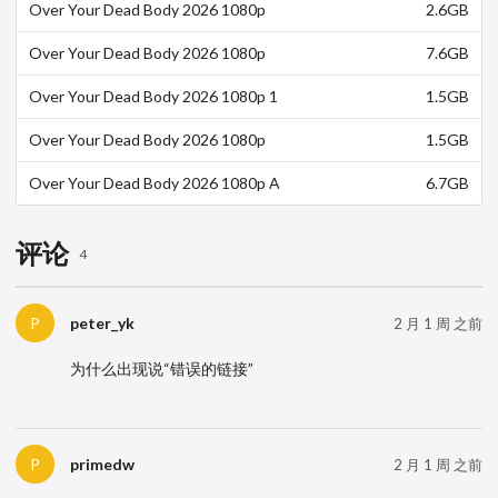
Over Your Dead Body 2026 1080p
2.6GB
WEBRip x265-DH
Over Your Dead Body 2026 1080p
7.6GB
WEB h264-GRACE
Over Your Dead Body 2026 1080p 1
1.5GB
0bit WEBRip 6CH x265 HEVC-PSA
Over Your Dead Body 2026 1080p
1.5GB
WEBRip 10Bit DDP 5 1 x265-NeoNoi
r
Over Your Dead Body 2026 1080p A
6.7GB
MZN WEB-DL DDP5.1 H 264-SCOP
E
评论
4
peter_yk
P
2 月 1 周 之前
为什么出现说“错误的链接”
primedw
P
2 月 1 周 之前