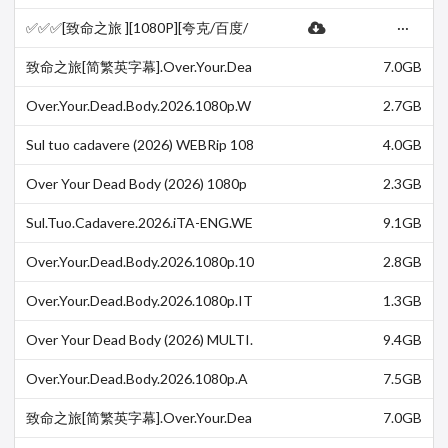
MZN WEB-DL DUAL DDP5 1 HEVC-
KyoGo
✅✅✅[致命之旅 ][1080P][夸克/百度/
···
迅雷网盘][英语中字][纯净无广][可投
屏][未删减]
致命之旅[简繁英字幕].Over.Your.Dea
7.0GB
d.Body.2026.1080p.AMZN.WEB-DL.
DDP.5.1.H.264-D…
Over.Your.Dead.Body.2026.1080p.W
2.7GB
EBRip.x265-KONTRAST
Sul tuo cadavere (2026) WEBRip 108
4.0GB
0p x264 EAC3 ITA ENG SUB ITA EN
G - L…
Over Your Dead Body (2026) 1080p
2.3GB
H265 iTA EnG AC3 Sub iTA EnG-MI
RCrew
Sul.Tuo.Cadavere.2026.iTA-ENG.WE
9.1GB
BDL.1080p.x264-CYBER.mkv
Over.Your.Dead.Body.2026.1080p.10
2.8GB
bit.DS4K.iTunes.WEBRip.Hindi.DDP
5.1-E…
Over.Your.Dead.Body.2026.1080p.IT
1.3GB
A-ENG.WEBRip.x265.AAC-V3SP4EV
3R.mkv
Over Your Dead Body (2026) MULTI.
9.4GB
WEBDL.1080p.x264-Dr4gon.mkv
Over.Your.Dead.Body.2026.1080p.A
7.5GB
MZN.WEB-DL.ITA.ENG.DDP5.1.H.26
4-FHC_CR…
致命之旅[简繁英字幕].Over.Your.Dea
7.0GB
d.Body.2026.1080p.AMZN.WEB-DL.
DDP5.1.H264-Pan…