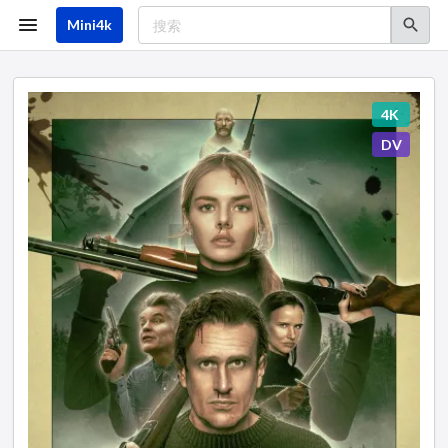
跳
转
Mini4k
到
主
要
内
容
4K
DV