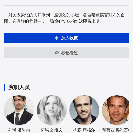
一对关系紧张的夫妇来到一座偏远的小屋，各自暗藏谋害对方的企
图。在寂静的荒野中，一场惊心动魄的对决即将上演。
加入收藏
标记看过
演职人员
乔玛·塔科内
萨玛拉·维文
杰森·席格尔
蒂莫西·奥利芬特