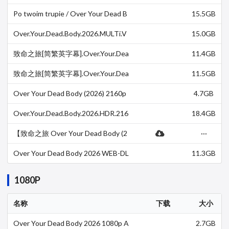
ody (2026) [MULTi.2160p.AMZN.WE
B-DL.…
Po twoim trupie / Over Your Dead B
15.5GB
ody (2026) 2160p WEB-DL H265 DD
P5.1-…
Over.Your.Dead.Body.2026.MULTi.V
15.0GB
F2.2160p.WEB.HDR.H265-FW
致命之旅[简繁英字幕].Over.Your.Dea
11.4GB
d.Body.2026.2160p.AMZN.WEB-DL.
DDP5.1.HDR.H.26…
致命之旅[简繁英字幕].Over.Your.Dea
11.5GB
d.Body.2026.2160p.AMZN.WEB-DL.
DDP5.1.H.265-Pa…
Over Your Dead Body (2026) 2160p
4.7GB
4k WEBRip x265 10bit 5.1 YTS YIFY
Over.Your.Dead.Body.2026.HDR.216
18.4GB
0p.WEB.h265-GRACE
【致命之旅 Over Your Dead Body (2
···
026)】【1080P+4K】【英语】【中
英字幕=】
Over Your Dead Body 2026 WEB-DL
11.3GB
2160p HDR10p DV HEVC DDP 5.1 x
265-E
1080P
名称
下载
大小
Over Your Dead Body 2026 1080p A
2.7GB