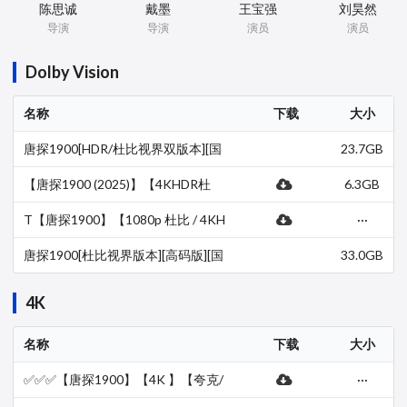
陈思诚
戴墨
王宝强
刘昊然
导演
导演
演员
演员
Dolby Vision
名称
下载
大小
唐探1900[HDR/杜比视界双版本][国
23.7GB
语音轨/简繁英字幕].1900.2160p.UH
D.BluRay.DV.x265.10bit.Tr…
【唐探1900 (2025)】【4KHDR杜
6.3GB
比】【国语中字】【阿里云盘】【百
度网盘】
T【唐探1900】【1080p 杜比 / 4KH
···
DR杜比&杜比视界60帧】【国语中
字】【影视分享屋】
唐探1900[杜比视界版本][高码版][国
33.0GB
语配音/中文字幕].2025.2160p.HQ.W
EB-DL.H265.DV.DTS5.1-Dre…
4K
名称
下载
大小
✅✅✅【唐探1900】【4K 】【夸克/
···
百度/迅雷网盘】【英语中字】【纯
净无广】【可投屏】【未删减】