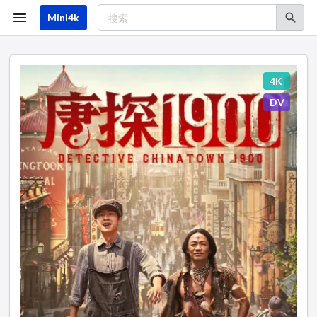
跳
转
Mini4k
到
主
要
内
容
4K
DV