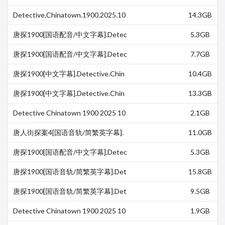
80p NowPlayer WEB-DL H 264 AAC-
UBWEB
Detective.Chinatown.1900.2025.10
14.3GB
80p.BluRay.x264.TrueHD7.1-WiKi
唐探1900[国语配音/中文字幕].Detec
5.3GB
tive.Chinatown.1900.2025.1080p.N
F.WEB-DL.DDP.5.…
唐探1900[国语配音/中文字幕].Detec
7.7GB
tive.Chinatown.1900.2025.1080p.H
amiVideo.WEB-DL…
唐探1900[中文字幕].Detective.Chin
10.4GB
atown.1900.1080p.BluRay.x265.10bi
t.TrueHD.5…
唐探1900[中文字幕].Detective.Chin
13.3GB
atown.1900.1080p.BluRay.x264.Tru
eHD.5.1-Par…
Detective Chinatown 1900 2025 10
2.1GB
80p Chinese BluRay HEVC x265 5.1
BONE
唐人街探案4[国语音轨/简繁英字幕].
11.0GB
Detective.Chinatown.1900.2025.10
80p.BluRay.x265.10b…
唐探1900[国语配音/中文字幕].Detec
5.3GB
tive.Chinatown.1900.2025.1080p.N
F.WEB-DL.DDP5.1…
唐探1900[国语音轨/简繁英字幕].Det
15.8GB
ective.Chinatown.1900.2025.Bluray.
1080p.TrueHD7.…
唐探1900[国语音轨/简繁英字幕].Det
9.5GB
ective.Chinatown.1900.2025.Bluray.
1080p.TrueHD7.…
Detective Chinatown 1900 2025 10
1.9GB
80p Chinese WEB-DL HC HEVC x26