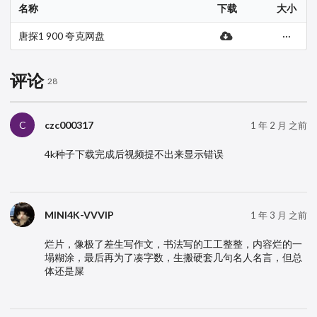
名称
下载
大小
唐探1 900 夸克网盘
···
评论
28
czc000317
C
1 年 2 月 之前
4k种子下载完成后视频提不出来显示错误
MINI4K-VVVIP
1 年 3 月 之前
烂片，像极了差生写作文，书法写的工工整整，内容烂的一
塌糊涂，最后再为了凑字数，生搬硬套几句名人名言，但总
体还是屎