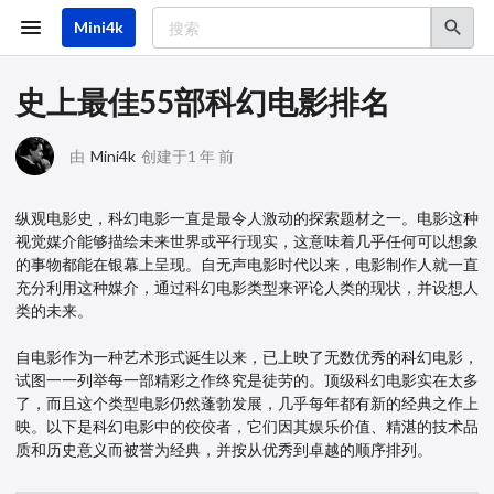
跳
转
Mini4k
到
主
要
史上最佳55部科幻电影排名
内
容
由
Mini4k
创建于1 年 前
纵观电影史，科幻电影一直是最令人激动的探索题材之一。电影这种
视觉媒介能够描绘未来世界或平行现实，这意味着几乎任何可以想象
的事物都能在银幕上呈现。自无声电影时代以来，电影制作人就一直
充分利用这种媒介，通过科幻电影类型来评论人类的现状，并设想人
类的未来。
自电影作为一种艺术形式诞生以来，已上映了无数优秀的科幻电影，
试图一一列举每一部精彩之作终究是徒劳的。顶级科幻电影实在太多
了，而且这个类型电影仍然蓬勃发展，几乎每年都有新的经典之作上
映。以下是科幻电影中的佼佼者，它们因其娱乐价值、精湛的技术品
质和历史意义而被誉为经典，并按从优秀到卓越的顺序排列。