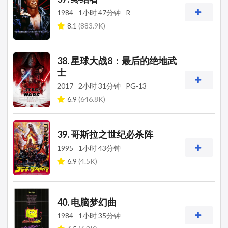
1984
1小时 47分钟
R
8.1
(883.9K)
38. 星球大战8：最后的绝地武
士
2017
2小时 31分钟
PG-13
6.9
(646.8K)
39. 哥斯拉之世纪必杀阵
1995
1小时 43分钟
6.9
(4.5K)
40. 电脑梦幻曲
1984
1小时 35分钟