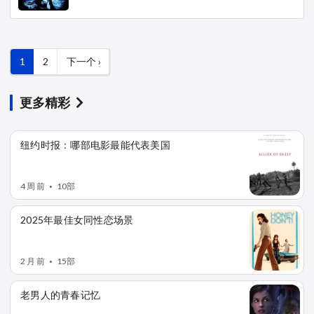
分
1
2
下一个 ›
页
页
下
页
面
面
一
页
更多精彩
纽约时报：哪部电影最能代表美国
4 周 前
10部
•
2025年最佳女同性恋场景
2 月 前
15部
•
老男人的青春记忆