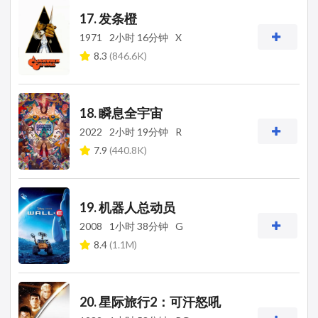
17. 发条橙
1971
2小时 16分钟
X
8.3
(846.6K)
18. 瞬息全宇宙
2022
2小时 19分钟
R
7.9
(440.8K)
19. 机器人总动员
2008
1小时 38分钟
G
8.4
(1.1M)
20. 星际旅行2：可汗怒吼