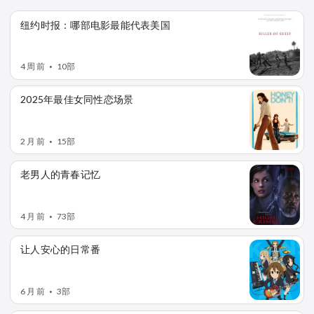
纽约时报：哪部电影最能代表美国
4 周 前
10部
•
2025年最佳女同性恋场景
2 月 前
15部
•
老男人的青春记忆
4 月 前
73部
•
让人安心的日常番
6 月 前
3部
•