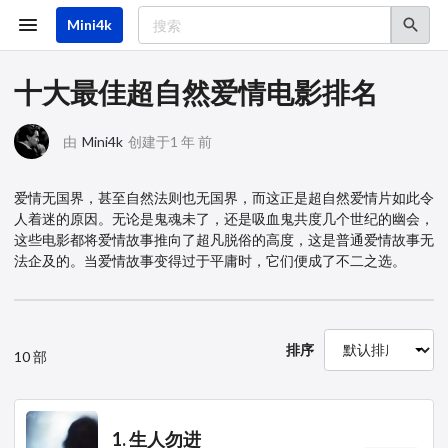
跳
转
Mini4k
到
主
要
十大最佳超自然爱情电影排名
内
容
由
Mini4k
创建于1 年 前
爱情无国界，甚至自然法则也无国界，而这正是超自然爱情片如此令
人着迷的原因。无论是鬼魂未了，还是吸血鬼共度几个世纪的幽会，
这些电影都将爱情故事推向了超凡脱俗的高度，这是普通爱情故事无
法企及的。当爱情故事变得过于平庸时，它们便成了不二之选。
排序
10 部
1. 生人勿进